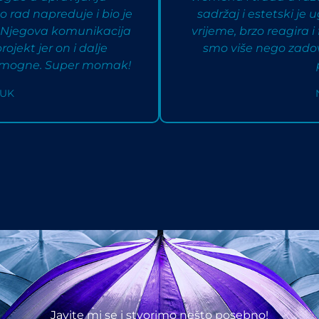
 rad napreduje i bio je
sadržaj i estetski je
m. Njegova komunikacija
vrijeme, brzo reagira i
ojekt jer on i dalje
smo više nego zadovo
 pomogne. Super momak!
 UK
Javite mi se i stvorimo nešto posebno!