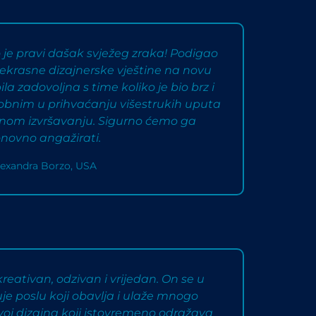
o je pravi dašak svježeg zraka! Podigao
prekrasne dizajnerske vještine na novu
a zadovoljna s time koliko je bio brz i
obnim u prihvaćanju višestrukih uputa
enom izvršavanju. Sigurno ćemo ga
novno angažirati.
lexandra Borzo, USA
kreativan, odzivan i vrijedan. On se u
e poslu koji obavlja i ulaže mnogo
voj dizajna koji istovremeno odražava