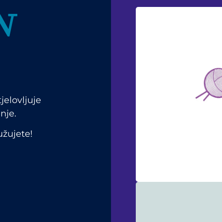
N
tjelovljuje
nje.
užujete!