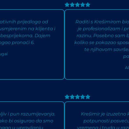
ativnih prijedloga od
Raditi s Krešimirom bi
usmjerenim na klijenta i
je profesionalizam i 
e besprijekorna. Dajem
razinu. Posebno sam bil
ogao pronaći 6.
koliko se pokazao spos
te njihovom savrš
ugal
po
A
ljiv i pun razumijevanja.
Krešimir je izuzetno 
kako bi osigurao da smo
potpunosti posvećuj
mogao u upravljanju
vremena i truda u raz