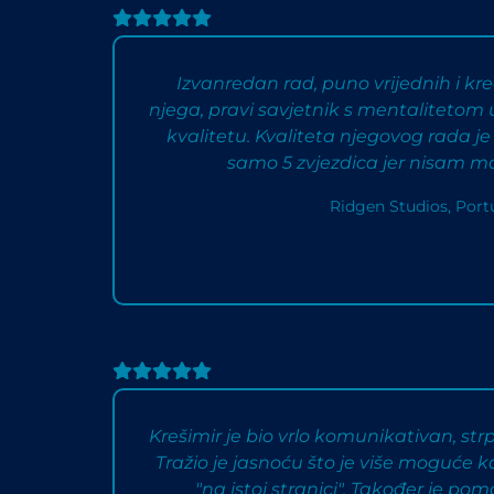
Izvanredan rad, puno vrijednih i kre
njega, pravi savjetnik s mentalitetom 
kvalitetu. Kvaliteta njegovog rada j
samo 5 zvjezdica jer nisam m
Ridgen Studios, Port
Krešimir je bio vrlo komunikativan, strp
Tražio je jasnoću što je više moguće 
"na istoj stranici". Također je po